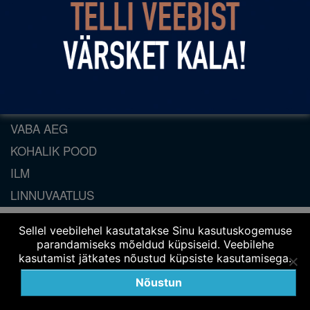
TELLI KALA VEEBIST
DIRHAMI TEATED
KONVERENTSID
KALAGURMEE
GALERII
VABA AEG
KOHALIK POOD
ILM
LINNUVAATLUS
Sellel veebilehel kasutatakse Sinu kasutuskogemuse
parandamiseks mõeldud küpsiseid. Veebilehe
kasutamist jätkates nõustud küpsiste kasutamisega.
Nõustun