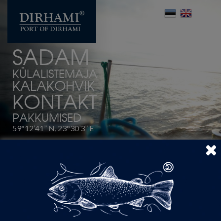
SADAM
KÜLALISTEMAJA
KALAKOHVIK
KONTAKT
PAKKUMISED
59°12’41” N, 23°30’3” E